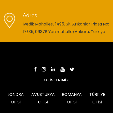
Adres
İvedik Mahallesi, 1495. Sk. Arıkanlar Plaza No:
17/35, 06378 Yenimahalle/Ankara, Türkiye
OFİSLERİMİZ
LONDRA
AVUSTURYA
ROMANYA
TÜRKİYE
OFİSİ
OFİSİ
OFİSİ
OFİSİ